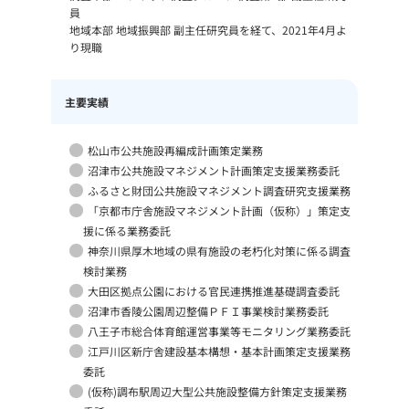
員
地域本部 地域振興部 副主任研究員を経て、2021年4月よ
り現職
主要実績
松山市公共施設再編成計画策定業務
沼津市公共施設マネジメント計画策定支援業務委託
ふるさと財団公共施設マネジメント調査研究支援業務
「京都市庁舎施設マネジメント計画（仮称）」策定支
援に係る業務委託
神奈川県厚木地域の県有施設の老朽化対策に係る調査
検討業務
大田区拠点公園における官民連携推進基礎調査委託
沼津市香陵公園周辺整備ＰＦＩ事業検討業務委託
八王子市総合体育館運営事業等モニタリング業務委託
江戸川区新庁舎建設基本構想・基本計画策定支援業務
委託
(仮称)調布駅周辺大型公共施設整備方針策定支援業務