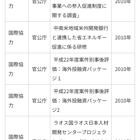
官公庁
2010年
力
事業への参入促進制度に
関する調査」
中南米地域米州開発銀行
国際協
官公庁
2010年
と連携した省エネルギー
力
促進に係る研修
平成22年度案件別事後評
国際協
官公庁
2010年
価：海外投融資パッケー
力
ジ１
平成22年度案件別事後評
国際協
官公庁
2010年
価：海外投融資パッケー
力
ジ2
ラオス国ラオス日本人材
開発センタープロジェク
国際協