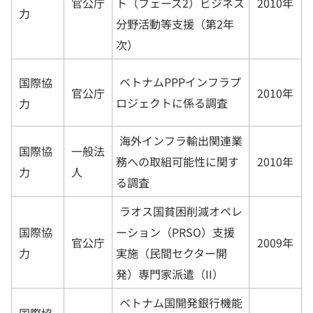
官公庁
2010年
ト（フェーズ2）ビジネス
力
分野活動等支援（第2年
次）
ベトナムPPPインフラプ
国際協
官公庁
2010年
ロジェクトに係る調査
力
海外インフラ輸出関連業
国際協
一般法
2010年
務への取組可能性に関す
力
人
る調査
ラオス国貧困削減オペレ
国際協
ーション（PRSO）支援
官公庁
2009年
力
実施（民間セクター開
発）専門家派遣（II）
ベトナム国開発銀行機能
国際協