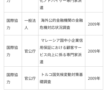
力
化アドバイザー専門家派
遣
海外公的金融機関の金融
国際協
一般法
2009年
危機対応状況調査
力
人
マレーシア国中小企業信
国際協
用保証における顧客サー
官公庁
2009年
力
ビス向上に係る専門家派
遣
トルコ国気候変動対策基
国際協
官公庁
2009年
礎調査
力