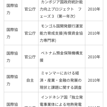
カンボジア国政府統計能
国際協
官公庁
2010年
力向上プロジェクト フ
力
ェーズ３（第一年次）
モンゴル国開発銀行運営
国際協
官公庁
2010年
能力育成支援(有償資金協
力
力専門家)
ベトナム預金保険機構支
国際協
官公庁
2010年
援
力
ミャンマーにおける経
国際協
自主
2010年
済・産業・金融の発展の
力
現状と課題に関する調査
インドネシア国「独立発
国際協
電事業体による地熱発電